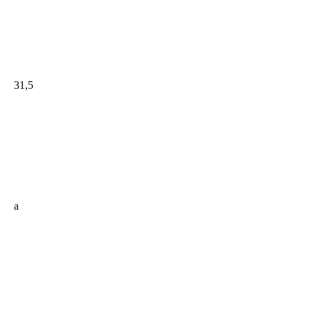
IMG_1104
31,5
a