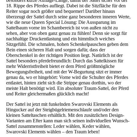
besonders kurze Auflage-Länge, damit der Sattel sicher vor der
18. Rippe des Pferdes aufliegt. Dabei ist die Sitzfläche für den
Reiter sogar noch größer und bequemer! Darüber hinaus
überzeugt der Sattel durch seine ganz besonderen inneren Werte,
wie die neue Queen Special Lösung: Die Aussparung im
Sattelbaum vorne im Schambereich ist von außen nicht zu
sehen, aber von oben ganz genau zu fühlen! Denn sie sorgt für
nachhaltige Druckentlastung und ein himmlisch weiches
Sitzgefühl. Die schmalen, hohen Schenkelpauschen geben dem
Bein einen sicheren Halt und sorgen dafür, dass der
Oberschenkel in der richtigen Position liegt. Natürlich ist der
Sattel besonders pferdefreundlich: Durch das Sattelkissen für
mehr Widerristfreiheit bietet er dem Pferd größtmögliche
Bewegungsfreiheit, und mit der W-Begurtung sitzt er immer
genau da, wo er hingehört: Vorne wird die Schulter des Pferdes
entlastet, hinten zieht sich die Strippe genau dorthin, wo der
meiste Halt benötigt wird. Ein absoluter Traum-Sattel, der Pferd
und Reiter gleichermaßen glücklich macht!
Der Sattel ist jetzt mit funkelnden Swarovski Elements als
Hingucker auf der Steigbügelriemenschlaufe und/oder den
kleinen Satteltaschen erhältlich. Mit den zusätzlichen Design-
Varianten am Efter kann man sich seinen individuellen Wunsch-
Sattel zusammenstellen: Leder wählen, Keder wählen,
Swarovski Elements wählen – den Traum leben!